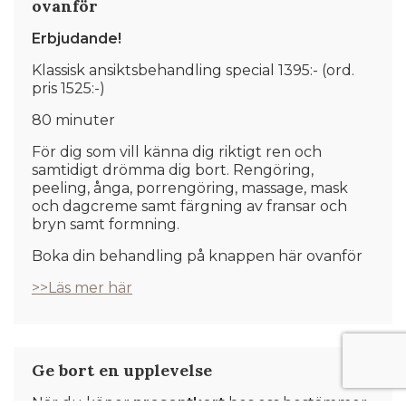
ovanför
Erbjudande!
Klassisk ansiktsbehandling special 1395:- (ord.
pris 1525:-)
80 minuter
För dig som vill känna dig riktigt ren och
samtidigt drömma dig bort. Rengöring,
peeling, ånga, porrengöring, massage, mask
och dagcreme samt färgning av fransar och
bryn samt formning.
Boka din behandling på knappen här ovanför
>>Läs mer här
Ge bort en upplevelse
När du köper
presentkort
hos oss bestämmer